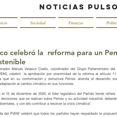
Noticias Puls
nicio
Sociedad
Finanzas
Políti
co celebró la reforma para un Pe
stenible
enador Manuel Velasco Coello, coordinador del Grupo Parlamentario del P
EM), celebró  la aprobación por unanimidad de la reforma al artículo 11
a que en su conformación y estructura Pemex atienda el desarrollo sost
adaptación al cambio climático en sus funciones. 
 el 15 de diciembre de 2020, el líder legislativo del Partido Verde refiere 
s decisiones que se realicen sobre Pemex y su actividad industrial, deberán 
ntales, y con ello contribuir a resolver la crisis climática".
da del PVEM celebró que todos los partidos hayan respaldado la propuest