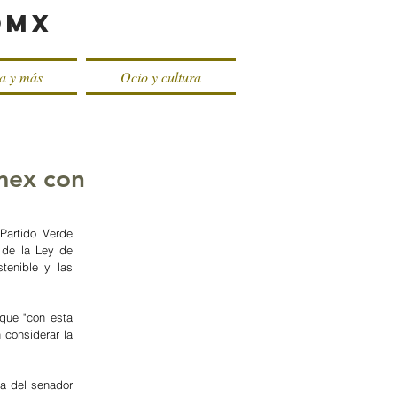
oMX
ca y más
Ocio y cultura
mex con
artido Verde 
 de la Ley de 
enible y las 
que "con esta 
considerar la 
a del senador 