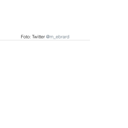
Foto: Twitter 
@m_ebrard
Comentarios
Escribir un comentario...