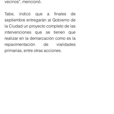
vecinos”, mencionó.
Tabe, indicó que a finales de 
septiembre entregarán al Gobierno de 
la Ciudad un proyecto completo de las 
intervenciones que se tienen que 
realizar en la demarcación como es la 
repavimentación de vialidades 
primarias, entre otras acciones.
Por ello, dijo estar dispuesto a 
acompañar a la jefa de gobierno para 
solicitar mayores recursos a la 
Federación y crear este Fondo 
Mundialista.