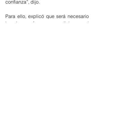
confianza”, dijo.
Para ello, explicó que será necesario 
impulsar reformas y adiciones al 
Artículo 19 de la Ley que Regula el 
Funcionamiento de los Centros de 
Atención y Cuidado Infantil para el 
Distrito Federal en materia de cámaras 
de seguridad en guarderías.
Todo lo anterior, detalló, sin dejar de 
lado el derecho a la identidad de los 
menores y su protección de datos 
personales.