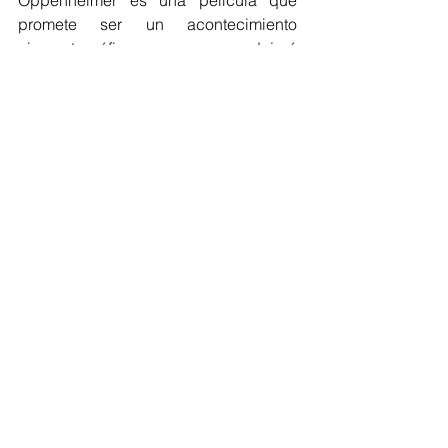
Oppenheimer es una película que 
promete ser un acontecimiento 
cinematográfico que no dejará 
indiferente a nadie. El primer póster 
oficial de la película muestra a 
Oppenheimer detrás de una nube 
gigante de fuego y la leyenda "El 
mundo cambia para siempre". 