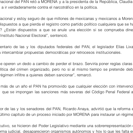
 nacional del PAN retó a MORENA y a la presidenta de la República, Claudia
 a ir verdaderamente contra el narcotráfico en la política.
Nacional y estoy seguro de que millones de mexicanas y mexicanos a Morena
dispuestos a que pierda el registro como partido político cualquiera que se h
? ¿Están dispuestos a que se anule una elección si se comprueba dinero 
Instituto Nacional Electoral”, sentenció.
entario de las y los diputados federales del PAN, el legislador Elías Lixa
 intercambiar propuestas democráticas por retrocesos institucionales.
le operen un dedo a cambio de perder el brazo. Serviría poner reglas claras 
lítica del crimen organizado, pero no si al mismo tiempo se pretende debilit
l régimen infiltre a quienes deben sancionar”, remarcó.
ás de un año el PAN ha promovido que cualquier elección con intervenció
 que se impongan las sanciones más severas del Código Penal Federal a 
or de las y los senadores del PAN, Ricardo Anaya, advirtió que la reforma el
último capítulo de un proceso iniciado por MORENA para instaurar un régimen
cutivo, se hicieron del Poder Legislativo mediante una sobrerrepresentación 
orma judicial, desaparecieron organismos autónomos y hoy lo que les falta es