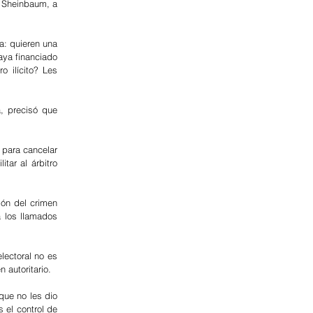
 Sheinbaum, a 
: quieren una 
aya financiado 
ilícito? Les 
, precisó que 
para cancelar 
ar al árbitro 
n del crimen 
los llamados 
ectoral no es 
 autoritario.
que no les dio 
 el control de 