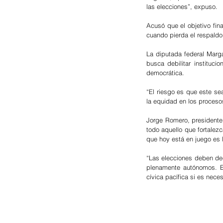
las elecciones”, expuso.
Acusó que el objetivo fin
cuando pierda el respald
La diputada federal Margar
busca debilitar institucio
democrática.
“El riesgo es que este sea
la equidad en los procesos
Jorge Romero, presidente 
todo aquello que fortalezc
que hoy está en juego es
“Las elecciones deben deci
plenamente autónomos. En
cívica pacífica si es necesa