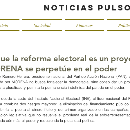
Noticias Puls
nicio
Sociedad
Finanzas
Políti
ue la reforma electoral es un proy
RENA se perpetúe en el poder
 Romero Herrera, presidente nacional del Partido Acción Nacional (PAN), ad
ada por MORENA no busca fortalecer la democracia, sino consolidar un proy
 la pluralidad y permita la permanencia indefinida del partido en el poder.
desde la sede del Instituto Nacional Electoral (INE), el líder nacional del 
sta combina dos riesgos mayores: la eliminación del financiamiento público a
abriría la puerta al dinero ilícito y del crimen organizado en las campañas
ción legislativa que no resuelve el problema real de la sobrerrepresentac
do aún más el poder y reduciendo la pluralidad política.