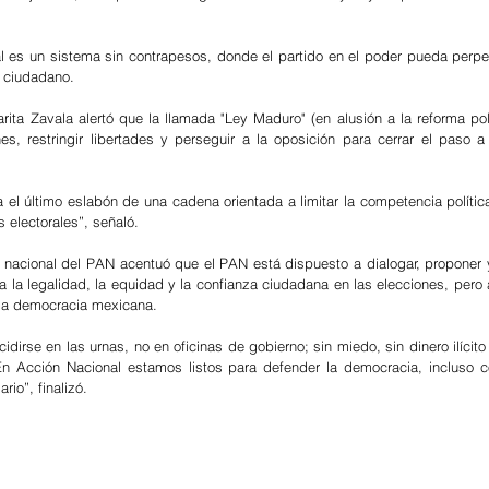
al es un sistema sin contrapesos, donde el partido en el poder pueda perpet
o ciudadano.
ita Zavala alertó que la llamada "Ley Maduro" (en alusión a la reforma polít
nes, restringir libertades y perseguir a la oposición para cerrar el paso a 
 el último eslabón de una cadena orientada a limitar la competencia política,
 electorales”, señaló.
nacional del PAN acentuó que el PAN está dispuesto a dialogar, proponer y
a la legalidad, la equidad y la confianza ciudadana en las elecciones, pero a
 la democracia mexicana.
dirse en las urnas, no en oficinas de gobierno; sin miedo, sin dinero ilícito 
 Acción Nacional estamos listos para defender la democracia, incluso co
rio”, finalizó.