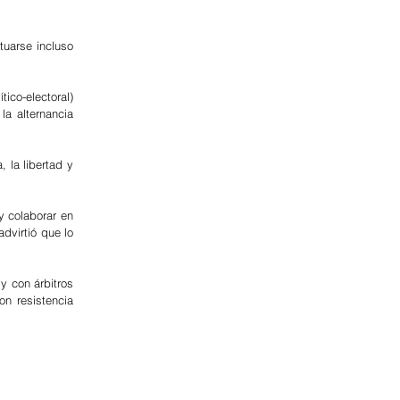
uarse incluso 
ico-electoral) 
la alternancia 
 la libertad y 
 colaborar en 
dvirtió que lo 
y con árbitros 
n resistencia 