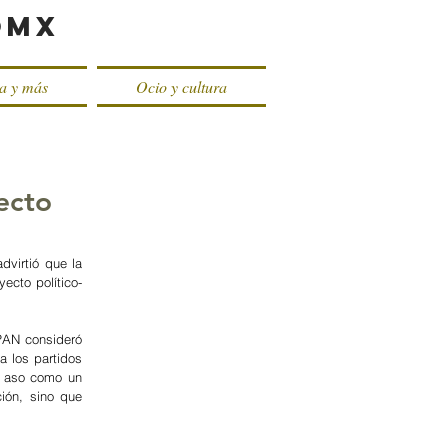
oMX
ca y más
Ocio y cultura
ecto
virtió que la 
ecto político-
PAN consideró 
 los partidos 
, aso como un 
ión, sino que 