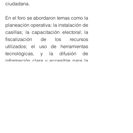
ciudadana.
En el foro se abordaron temas como la 
planeación operativa; la instalación de 
casillas; la capacitación electoral; la 
fiscalización de los recursos 
utilizados; el uso de herramientas 
tecnológicas, y la difusión de 
información clara y accesible para la 
ciudadanía.
Además, los asistentes resaltaron que 
este espacio de diálogo representa un 
paso significativo hacia la 
construcción de mecanismos más 
sólidos y eficientes que fortalezcan la 
democracia y la confianza de los 
ciudadanos en las instituciones del 
país.