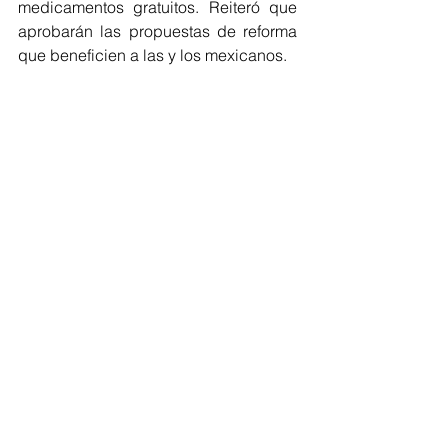
medicamentos gratuitos. Reiteró que 
aprobarán las propuestas de reforma 
que beneficien a las y los mexicanos.
Manuel Añorve, coordinador del 
Grupo Parlamentario del PRI en el 
Senado de la República, agregó que 
durante el periodo de sesiones el PRI 
va a recordarle al gobierno federal su 
fracaso en materia de seguridad 
pública. “Ahí están los resultados, el 
esquema y ese gran planteamiento de 
abrazos, no balazos, que es un 
fracaso y está constatado 
desgraciadamente todos los días en 
muchas regiones del país”, sentenció.
Aseguró que los senadores priistas no 
permitirán que el gobierno federal 