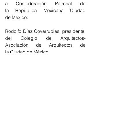
a Confederación Patronal de 
la República Mexicana Ciudad 
de México.
Rodolfo Díaz Covarrubias, presidente 
del Colegio de Arquitectos-
Asociación de Arquitectos de 
la Ciudad de México
Ricardo González Lomelí, 
presidente de la Cámara Mexicana 
de la Industria de la 
Construcción Ciudad de México.
Diego Cosío Barto, presidente de la A
sociación Nacional de Tiendas de Aut
oservicio y Departamentales, A.C.