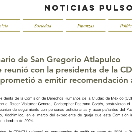
Noticias Puls
nicio
Sociedad
Finanzas
Políti
nario de San Gregorio Atlapulco
e reunió con la presidenta de la 
prometió a emitir recomendación a
esidenta de la Comisión de Derechos Humanos de la Ciudad de México (CDH
on el Tercer Visitador General, Christopher Pastrana Cortés, sostuvieron el
eunión de seguimiento con personas peticionarias y acompañantes del Pueb
o, Xochimilco, en el marco del expediente de queja que esta Comisión in
septiembre de 2024. 
entes, la CDHCM refrendó su compromiso de emitir en enero de 2026 la R