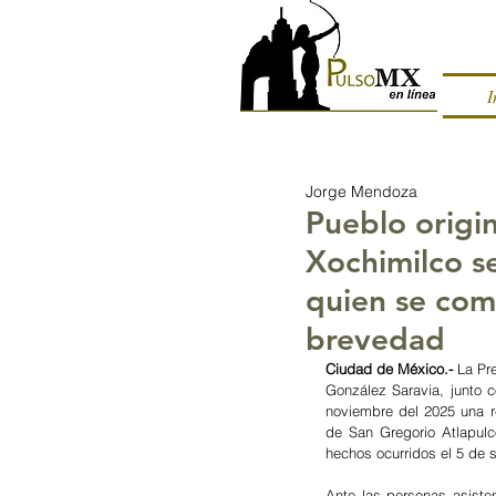
I
Jorge Mendoza
Pueblo origi
Xochimilco s
quien se com
brevedad
Ciudad de México.- 
La Pr
González Saravia, junto c
noviembre del 2025 una r
de San Gregorio Atlapulc
hechos ocurridos el 5 de 
Ante las personas asist