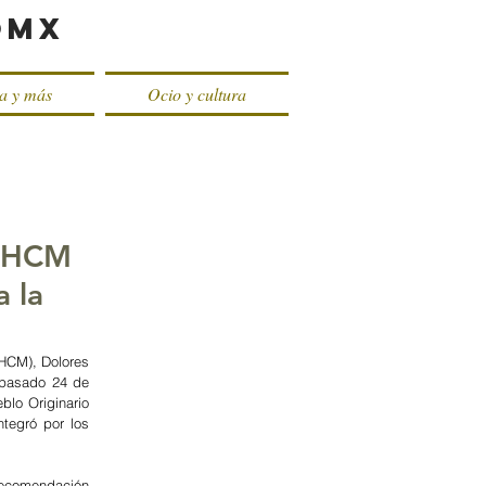
oMX
ca y más
Ocio y cultura
CDHCM
 la
CM), Dolores 
 pasado 24 de 
lo Originario 
tegró por los 
ecomendación 