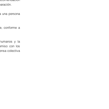
aración. 
a una persona 
, conforme a 
humanos y la 
miso con los 
nsa colectiva 