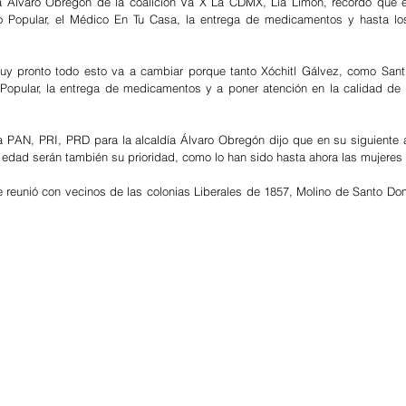
ía Álvaro Obregón de la coalición Va X La CDMX, Lía Limón, recordó que e
 Popular, el Médico En Tu Casa, la entrega de medicamentos y hasta los 
y pronto todo esto va a cambiar porque tanto Xóchitl Gálvez, como Santi
Popular, la entrega de medicamentos y a poner atención en la calidad de l
a PAN, PRI, PRD para la alcaldía Álvaro Obregón dijo que en su siguiente a
 edad serán también su prioridad, como lo han sido hasta ahora las mujeres 
e reunió con vecinos de las colonias Liberales de 1857, Molino de Santo Dom