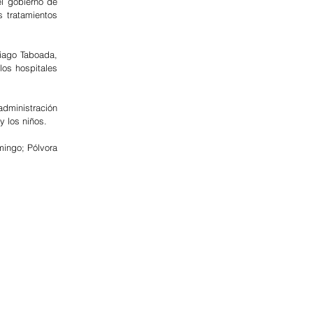
l gobierno de 
tratamientos 
ago Taboada, 
os hospitales 
dministración 
y los niños.
ingo; Pólvora 