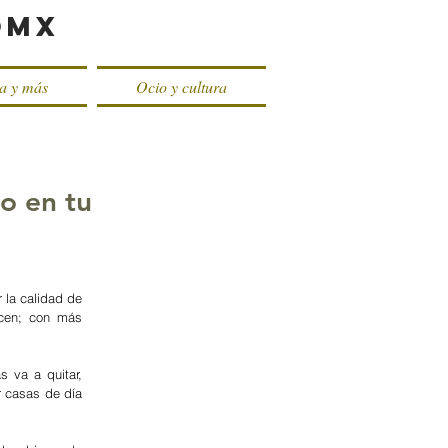
oMX
ca y más
Ocio y cultura
o en tu
la calidad de 
cen; con más 
va a quitar, 
 casas de día 