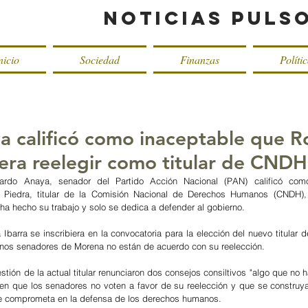
Noticias Puls
nicio
Sociedad
Finanzas
Políti
a calificó como inaceptable que R
iera reelegir como titular de CNDH
cardo Anaya, senador del Partido Acción Nacional (PAN) calificó como 
o Piedra, titular de la Comisión Nacional de Derechos Humanos (CNDH), 
 ha hecho su trabajo y solo se dedica a defender al gobierno. 
Ibarra se inscribiera en la convocatoria para la elección del nuevo titular d
unos senadores de Morena no están de acuerdo con su reelección. 
tión de la actual titular renunciaron dos consejos consiltivos "algo que no 
 en que los senadores no voten a favor de su reelección y que se construy
 se comprometa en la defensa de los derechos humanos.