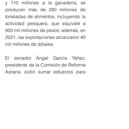
y 110 millones a la ganadería, se 
producen más de 280 millones de 
toneladas de alimentos, incluyendo la 
actividad pesquera, que equivale a 
950 mil millones de pesos; además, en 
2021, las exportaciones alcanzaron 40 
mil millones de dólares.
El senador Ángel García Yáñez, 
presidente de la Comisión de Reforma 
Agraria, pidió sumar esfuerzos para 
solicitar a la Secretaría de Hacienda y 
Crédito Público que asigne más 
recursos al campo y hacer que éstos 
lleguen de manera oportuna y directa 
a los campesinos.