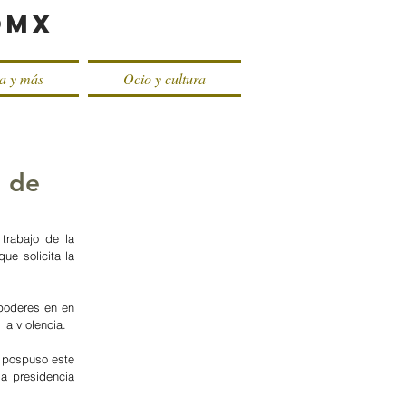
oMX
ca y más
Ocio y cultura
d de
trabajo de la 
e solicita la 
poderes en en 
a violencia. 
 pospuso este 
a presidencia 