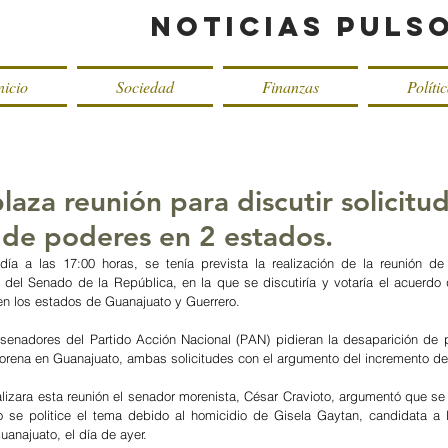
Noticias Puls
nicio
Sociedad
Finanzas
Políti
aza reunión para discutir solicitu
 de poderes en 2 estados.
día a las 17:00 horas, se tenía prevista la realización de la reunión de 
el Senado de la República, en la que se discutiría y votaría el acuerdo qu
n los estados de Guanajuato y Guerrero. 
 senadores del Partido Acción Nacional (PAN) pidieran la desaparición de 
rena en Guanajuato, ambas solicitudes con el argumento del incremento de l
lizara esta reunión el senador morenista, César Cravioto, argumentó que se
o se politice el tema debido al homicidio de Gisela Gaytan, candidata a l
anajuato, el día de ayer.