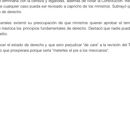
terminaría con la certeza y legalidad, además de violar la Constitución. Res
e cualquier caso pueda ser revisado a capricho de los ministros. Subrayó que
o de derecho. 
Barrales externó su preocupación de que ministros quieran aprobar el tem
 trastoca los principios fundamentales de derecho. Destacó que nadie pued
lito.
er el estado de derecho y que esto perjudicar "de cara" a la revisión del T-
o que prosperara porque sería "meterles el pie a los mexicanos".