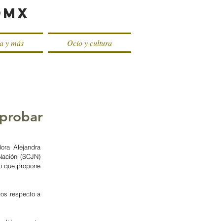
oMX
ca y más
Ocio y cultura
aprobar
ra Alejandra 
Nación (SCJN) 
o que propone 
os respecto a 