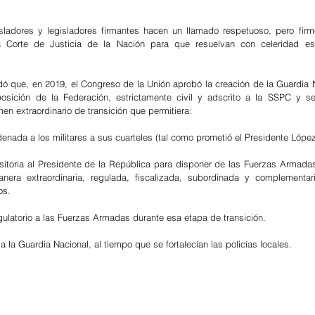
sladores y legisladores firmantes hacen un llamado respetuoso, pero firme
 Corte de Justicia de la Nación para que resuelvan con celeridad es
ó que, en 2019, el Congreso de la Unión aprobó la creación de la Guardia 
posición de la Federación, estrictamente civil y adscrito a la SSPC y se
men extraordinario de transición que permitiera: 
enada a los militares a sus cuarteles (tal como prometió el Presidente Lópe
ansitoria al Presidente de la República para disponer de las Fuerzas Armadas
era extraordinaria, regulada, fiscalizada, subordinada y complementaria
os.
gulatorio a las Fuerzas Armadas durante esa etapa de transición.
a la Guardia Nacional, al tiempo que se fortalecían las policías locales.