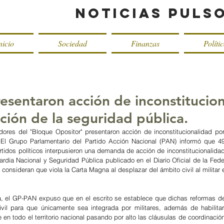
Noticias Puls
nicio
Sociedad
Finanzas
Políti
esentaron acción de inconstitucio
ación de la seguridad pública.
res del "Bloque Opositor" presentaron acción de inconstitucionalidad por m
 El Grupo Parlamentario del Partido Acción Nacional (PAN) informó que 4
tidos políticos interpusieron una demanda de acción de inconstitucionalidad 
rdia Nacional y Seguridad Pública publicado en el Diario Oficial de la Feder
onsideran que viola la Carta Magna al desplazar del ámbito civil al militar el
a, el GP-PAN expuso que en el escrito se establece que dichas reformas de
ivil para que únicamente sea integrada por militares, además de habilitar
en todo el territorio nacional pasando por alto las cláusulas de coordinación 