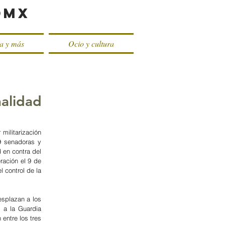
oMX
ca y más
Ocio y cultura
nalidad
ilitarización 
9 senadoras y 
en contra del 
ación el 9 de 
 control de la 
splazan a los 
 a la Guardia 
entre los tres 