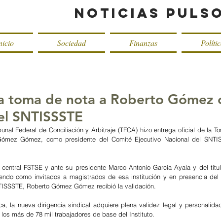
Noticias Puls
nicio
Sociedad
Finanzas
Políti
a toma de nota a Roberto Gómez
el SNTISSSTE
ibunal Federal de Conciliación y Arbitraje (TFCA) hizo entrega oficial de la T
Gómez Gómez, como presidente del Comité Ejecutivo Nacional del SNTIS
 central FSTSE y ante su presidente Marco Antonio García Ayala y del titul
niendo como invitados a magistrados de esa institución y en presencia del
NTISSSTE, Roberto Gómez Gómez recibió la validación.
ca, la nueva dirigencia sindical adquiere plena validez legal y personalidad
los más de 78 mil trabajadores de base del Instituto.