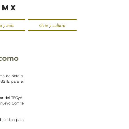
oMX
ca y más
Ocio y cultura
 como
oma de Nota al 
SSTE para el 
ar del TFCyA, 
 nuevo Comité 
 jurídica para 