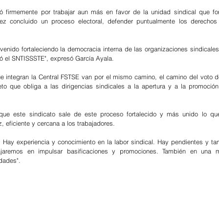
ó firmemente por trabajar aun más en favor de la unidad sindical que for
ez concluido un proceso electoral, defender puntualmente los derechos 
enido fortaleciendo la democracia interna de las organizaciones sindicales
vió el SNTISSSTE", expresó García Ayala.
ue integran la Central FSTSE van por el mismo camino, el camino del voto de
reto que obliga a las dirigencias sindicales a la apertura y a la promoción
 este sindicato sale de este proceso fortalecido y más unido lo que
z, eficiente y cercana a los trabajadores.
. Hay experiencia y conocimiento en la labor sindical. Hay pendientes y t
jaremos en impulsar basificaciones y promociones. También en una ma
idades".