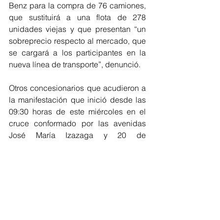
Benz para la compra de 76 camiones, 
que sustituirá a una flota de 278 
unidades viejas y que presentan “un 
sobreprecio respecto al mercado, que 
se cargará a los participantes en la 
nueva línea de transporte”, denunció.
Otros concesionarios que acudieron a 
la manifestación que inició desde las 
09:30 horas de este miércoles en el 
cruce conformado por las avenidas 
José María Izazaga y 20 de 
noviembre, señalaron que el desvío de 
esos recursos, derivó en fraude y ha 
dejado en la incertidumbre de manera 
directa a 78 familias, por lo que 
interpusieron un amparo ante el Poder 
Judicial Federal.