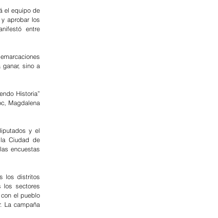
 el equipo de 
y aprobar los 
ifestó entre 
demarcaciones 
ganar, sino a 
ndo Historia” 
oc, Magdalena 
putados y el 
la Ciudad de 
las encuestas 
los distritos 
 los sectores 
con el pueblo 
r. La campaña 