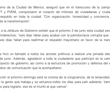
erno de la Ciudad de México, aseguró que en el transcurso de la campañ
T y PVEM, conquistaron el corazón de millones de ciudadanas y ciuda
espaldo en toda la ciudad. "Con organización, honestidad y conciencia
de la transformación".
a a la Jefatura de Gobierno señaló que el próximo 2 de junio esta ciudad ser
tiderechos; "seis días faltan para acabar con la partidocracia corrupta que 
is días faltan para reafirmar el respaldo mayoritario en favor de la tran
 hizo un llamado a todos los actores políticos a realizar una jornada elect
de junio. Además, agradeció a toda la ciudadanía que participó en la cam
oyecto de gobierno; así como a la estructura de promoción y defensa del v
edios de comunicación que la acompañaron.
mación el próximo domingo será la victoria de la congruencia, de la tenacidad,
 de la gente que trabaja y se esfuerza todos los días para salir adelante. Va
s para lograrlo, ese es el triunfo al que vamos".