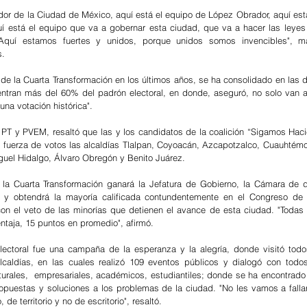
dor de la Ciudad de México, aquí está el equipo de López Obrador, aquí está
í está el equipo que va a gobernar esta ciudad, que va a hacer las leyes 
Aquí estamos fuertes y unidos, porque unidos somos invencibles", man
. 
de la Cuarta Transformación en los últimos años, se ha consolidado en las 
ntran más del 60% del padrón electoral, en donde, aseguró, no solo van a 
una votación histórica".
PT y PVEM, resaltó que las y los candidatos de la coalición “Sigamos Hacie
a fuerza de votos las alcaldías Tlalpan, Coyoacán, Azcapotzalco, Cuauhtém
guel Hidalgo, Álvaro Obregón y Benito Juárez.
a Cuarta Transformación ganará la Jefatura de Gobierno, la Cámara de di
 y obtendrá la mayoría calificada contundentemente en el Congreso de 
on el veto de las minorías que detienen el avance de esta ciudad. "Todas 
ntaja, 15 puntos en promedio", afirmó.
ectoral fue una campaña de la esperanza y la alegría, donde visitó todos 
alcaldías, en las cuales realizó 109 eventos públicos y dialogó con todos
turales,  empresariales, académicos, estudiantiles; donde se ha encontrado 
opuestas y soluciones a los problemas de la ciudad. "No les vamos a falla
de territorio y no de escritorio", resaltó.