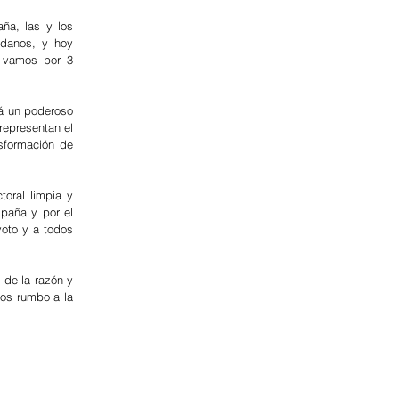
a, las y los 
danos, y hoy 
 vamos por 3 
á un poderoso 
representan el 
sformación de 
oral limpia y 
paña y por el 
oto y a todos 
 de la razón y 
mos rumbo a la 