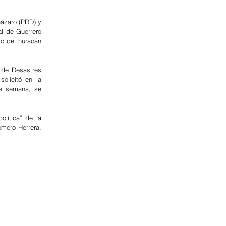
ázaro (PRD) y 
l de Guerrero 
o del huracán 
 de Desastres 
licitó en la 
te semana, se 
lítica” de la 
mero Herrera, 