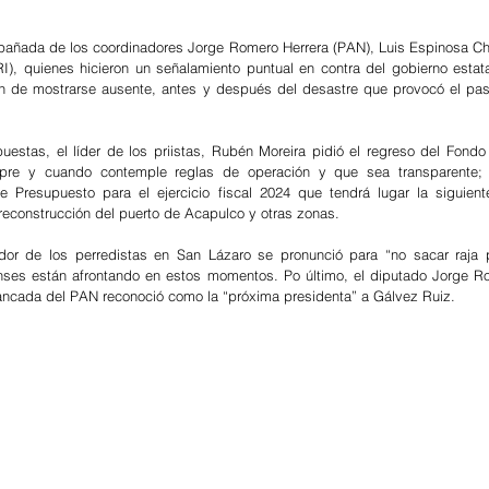
añada de los coordinadores Jorge Romero Herrera (PAN), Luis Espinosa Ch
), quienes hicieron un señalamiento puntual en contra del gobierno estata
ron de mostrarse ausente, antes y después del desastre que provocó el pas
estas, el líder de los priistas, Rubén Moreira pidió el regreso del Fondo
mpre y cuando contemple reglas de operación y que sea transparente; so
e Presupuesto para el ejercicio fiscal 2024 que tendrá lugar la siguien
 reconstrucción del puerto de Acapulco y otras zonas. 
dor de los perredistas en San Lázaro se pronunció para “no sacar raja po
enses están afrontando en estos momentos. Po último, el diputado Jorge Ro
ancada del PAN reconoció como la “próxima presidenta” a Gálvez Ruiz.