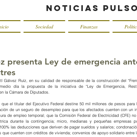
Noticias Puls
nicio
Sociedad
Finanzas
Políti
ez presenta Ley de emergencia ant
tres
tl Gálvez Ruíz, en su calidad de responsable de la construcción del “Fren
medio día la propuesta de la iniciativa de “Ley de Emergencia, Restru
en la Cámara de Diputados. 
que el titular del Ejecutivo Federal destine 50 mil millones de pesos para l
ción de un seguro de desempleo para que los afectados cuenten con un ingr
gura de empleo temporal; que la Comisión Federal de Electricidad (CFE) no
ctrica durante la contingencia; micro, medianas y pequeñas empresas pue
100% las deducciones que deriven de pagar sueldos y salarios; condonación
 que cuenten con créditos de vivienda; convenios de apoyo solidario entre la