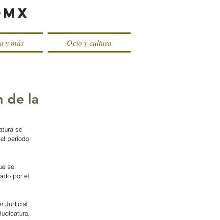
oMX
ca y más
Ocio y cultura
n de la
atura se 
el periodo 
ue se 
ado por el 
r Judicial 
Judicatura, 