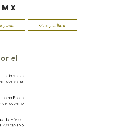
oMX
ca y más
Ocio y cultura
or el
la iniciativa 
en que vivías 
s como Benito 
 del gobierno 
d de México, 
 204 tan sólo 