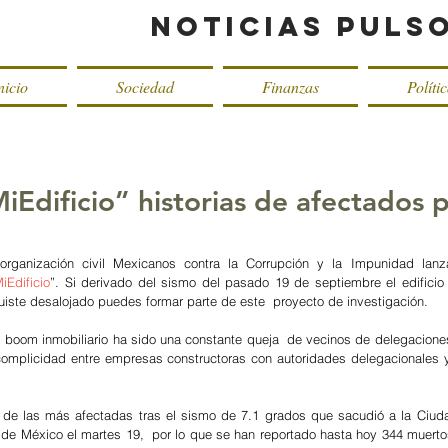
Noticias Puls
nicio
Sociedad
Finanzas
Políti
Edificio” historias de afectados p
organización civil Mexicanos contra la Corrupción y la Impunidad lanza 
iEdificio
”. Si derivado del sismo del pasado 19 de septiembre el edificio 
fuiste desalojado puedes formar parte de este  proyecto de investigación.
 boom inmobiliario ha sido una constante queja  de vecinos de delegacione
omplicidad entre empresas constructoras con autoridades delegacionales y
de las más afectadas tras el sismo de 7.1 grados que sacudió a la Ciuda
de México el martes 19,  por lo que se han reportado hasta hoy 344 muertos