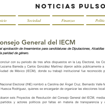
Noticias Puls
nicio
Sociedad
Finanzas
Políti
onsejo General del IECM
 aprobación de lineamientos para candidaturas de Diputaciones, Alcaldías 
la paridad de género.
concluir con su periodo de tres años dispuestos en la Ley Electoral, los Co
 Lezama Barreda y Carlos González Martínez dijeron adiós públicamente a s
 Ciudad de México (IECM), donde su trabajó institucional fue reconocido p
o Nacional Electoral (INE) nombró a Carolina del Ángel Cruz, Bernardo Valle 
 Huesca Rodríguez, quienes se encargarán de organizar las elecciones loca
robaron seis Proyectos de Resolución del Consejo General del IECM, median
artidos y actores políticos por faltas en materia de transparencia y c