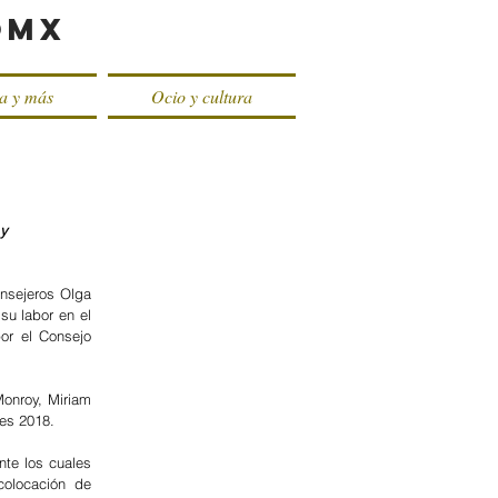
oMX
ca y más
Ocio y cultura
y 
nsejeros Olga 
u labor en el 
or el Consejo 
Monroy, Miriam 
les 2018.
te los cuales 
olocación de 