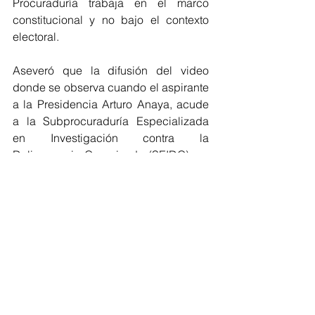
Procuraduría trabaja en el marco 
constitucional y no bajo el contexto 
electoral.
Aseveró que la difusión del video 
donde se observa cuando el aspirante 
a la Presidencia Arturo Anaya, acude 
a la Subprocuraduría Especializada 
en Investigación contra la 
Delincuencia Organizada (SEIDO), no 
se violentó los principios del sistema 
penal, la privacidad y se respetan los 
derechos humanos.