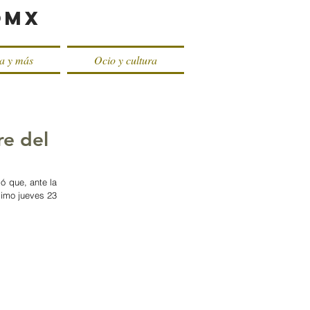
oMX
ca y más
Ocio y cultura
re del
 que, ante la 
ximo jueves 23 