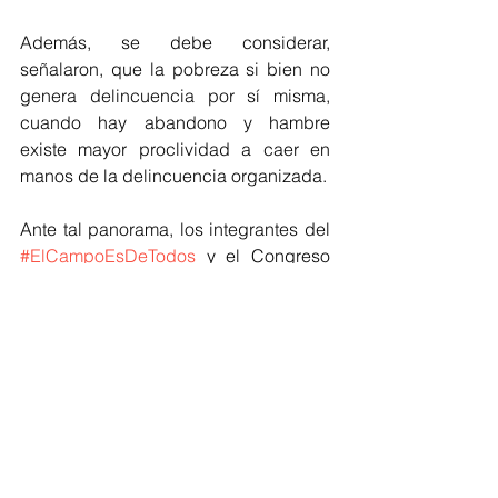
Además, se debe considerar, 
señalaron, que la pobreza si bien no 
genera delincuencia por sí misma, 
cuando hay abandono y hambre 
existe mayor proclividad a caer en 
manos de la delincuencia organizada.
Ante tal panorama, los integrantes del 
#ElCampoEsDeTodos
 y el Congreso 
Agrario Permanente, convocamos a 
las organizaciones rurales, a las 
organizaciones campesinas y de 
productores a discutir propuestas de 
Unidad de Acciones de la Sociedad 
Rural frente a una estrategia de 
política pública que profundizara la 
crisis estructural del campo mexicano.