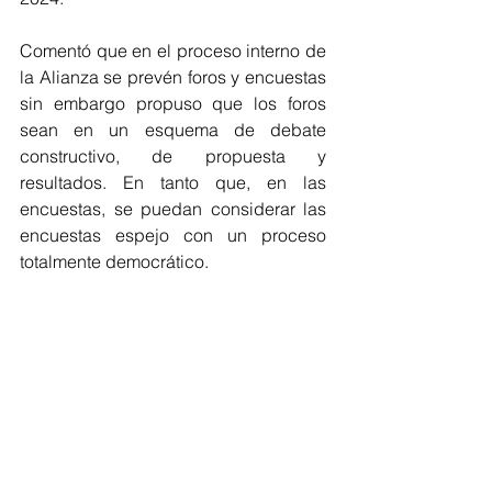
Comentó que en el proceso interno de 
la Alianza se prevén foros y encuestas 
sin embargo propuso que los foros 
sean en un esquema de debate 
constructivo, de propuesta y 
resultados. En tanto que, en las 
encuestas, se puedan considerar las 
encuestas espejo con un proceso 
totalmente democrático.
Por lo que respecta a su gira por 
Iztapalapa a realizarse este jueves, dio 
a conocer que visitará lecherías, 
mercados y tianguis porque lo más 
importante es el trato directo con la 
gente.