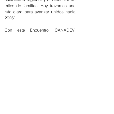
miles de familias. Hoy trazamos una 
ruta clara para avanzar unidos hacia 
2026”.
Con este Encuentro, CANADEVI 
reafirmó su compromiso con impulsar 
ciudades más sostenibles, fortalecer 
la economía nacional y garantizar el 
acceso a una vivienda formal y 
adecuada para las familias 
mexicanas.