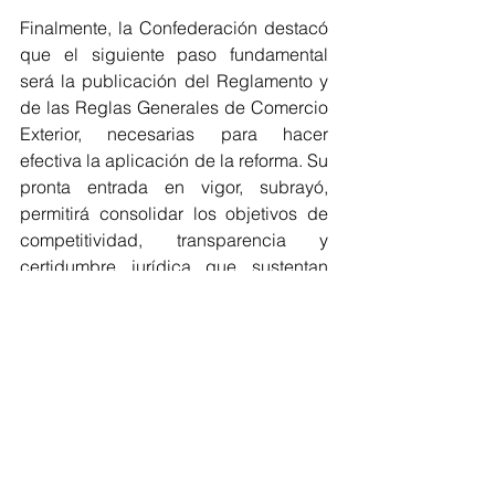
Finalmente, la Confederación destacó 
que el siguiente paso fundamental 
será la publicación del Reglamento y 
de las Reglas Generales de Comercio 
Exterior, necesarias para hacer 
efectiva la aplicación de la reforma. Su 
pronta entrada en vigor, subrayó, 
permitirá consolidar los objetivos de 
competitividad, transparencia y 
certidumbre jurídica que sustentan 
este esfuerzo conjunto entre el sector 
público y el productivo.
“Un México más fuerte y competitivo 
se construye con legalidad, 
productividad y colaboración”, 
concluyó la CONCAMIN.