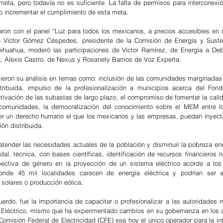
meta, pero todavía no es suficiente. La falta de permisos para interconexió
o incrementar el cumplimiento de esta meta. 
ciaron con el panel “Luz para todos los mexicanos, a precios accesibles en 
 Víctor Gómez Céspedes, presidente de la Comisión de Energía y Sustent
ihuahua, moderó las participaciones de Víctor Ramírez, de Energía a Deba
 Alexis Castro, de Nexus y Rosanety Barrios de Voz Experta.  
tieron su análisis en temas como: inclusión de las comunidades marginada
tribuida, impulso de la profesionalización a municipios acerca del Fond
activación de las subastas de largo plazo, el compromiso de fomentar la cali
comunidades, la democratización del conocimiento sobre el MEM entre lo
ver un derecho humano el que los mexicanos y las empresas, puedan inyectar
ón distribuida.  
atender las necesidades actuales de la población y disminuir la pobreza ene
dal, técnica, con bases científicas, identificación de recursos financieros n
pectiva de género en la proyección de un sistema eléctrico acorde a los
donde 45 mil localidades carecen de energía eléctrica y podrían ser a
solares o producción eólica.  
erdo, fue la importancia de capacitar o profesionalizar a las autoridades m
l Eléctrico, mismo que ha experimentado cambios en su gobernanza en los ú
Comisión Federal de Electricidad (CFE) sea hoy el único operador para la int