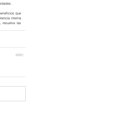
nidades.  
eneficios que 
encia interna 
 resuelve las 