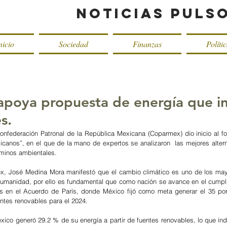
Noticias Puls
nicio
Sociedad
Finanzas
Políti
oya propuesta de energía que in
s.
nfederación Patronal de la República Mexicana (Coparmex) dio inicio al foro
icanos”, en el que de la mano de expertos se analizaron  las mejores alterna
rminos ambientales.  
x, José Medina Mora manifestó que el cambio climático es uno de los may
humanidad, por ello es fundamental que como nación se avance en el cumpli
 en el Acuerdo de París, donde México fijó como meta generar el 35 por 
uentes renovables para el 2024. 
ico generó 29.2 % de su energía a partir de fuentes renovables, lo que ind