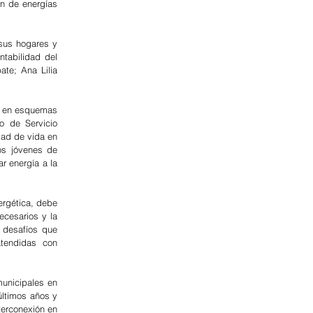
n de energías 
sus hogares y 
abilidad del 
te; Ana Lilia 
s en esquemas 
o de Servicio 
dad de vida en 
s jóvenes de 
 energía a la 
rgética, debe 
ecesarios y la 
 desafíos que 
tendidas con 
unicipales en 
ltimos años y 
erconexión en 