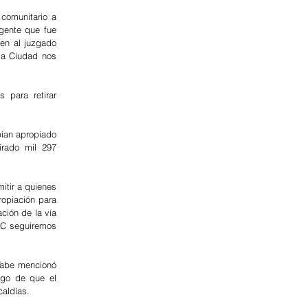
comunitario a 
gente que fue 
en al juzgado 
la Ciudad nos 
para retirar 
ían apropiado 
rado mil 297 
itir a quienes 
opiación para 
ión de la vía 
SC seguiremos 
Tabe mencionó 
go de que el 
caldías.