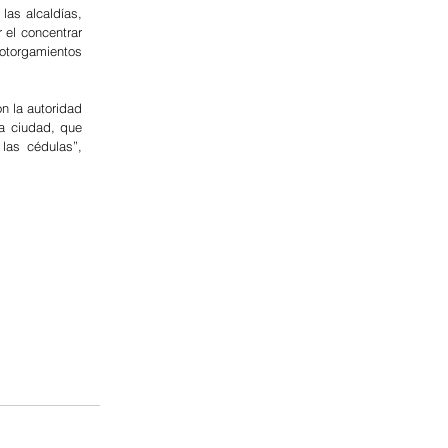
as alcaldías, 
el concentrar 
otorgamientos 
n la autoridad 
a ciudad, que 
as cédulas”, 