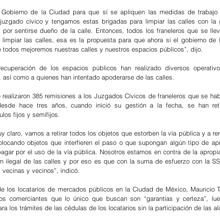
l Gobierno de la Ciudad para que sí se apliquen las medidas de trabajo 
 juzgado cívico y tengamos estas brigadas para limpiar las calles con la 
o por sentirse dueño de la calle. Entonces, todos los franeleros que se llev
limpiar las calles, esa es la propuesta para que ahora si el gobierno de 
e todos mejoremos nuestras calles y nuestros espacios públicos”, dijo.
cuperación de los espacios públicos han realizado diversos operativos 
 así como a quienes han intentado apoderarse de las calles.
 realizaron 385 remisiones a los Juzgados Cívicos de franeleros que se hab
esde hace tres años, cuando inició su gestión a la fecha, se han reti
os fijos y semifijos.
 claro, vamos a retirar todos los objetos que estorben la vía pública y a rem
olocando objetos que interfieren el paso o que supongan algún tipo de apr
agar por el uso de la vía pública. Nosotros estamos en contra de la apropiac
ión ilegal de las calles y por eso es que con la suma de esfuerzo con la S
 vecinas y vecinos”, indicó.
 de los locatarios de mercados públicos en la Ciudad de México, Mauricio 
os comerciantes que lo único que buscan son “garantías y certeza”, lue
ra los trámites de las cédulas de los locatarios sin la participación de las al