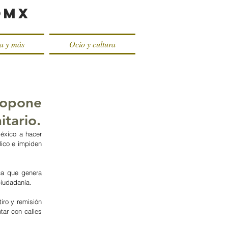
oMX
ca y más
Ocio y cultura
propone
itario.
éxico a hacer 
ico e impiden 
ca que genera 
ciudadanía.
ro y remisión 
ar con calles 