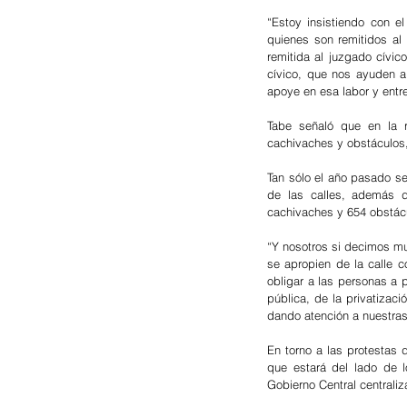
“Estoy insistiendo con e
quienes son remitidos al
remitida al juzgado cívic
cívico, que nos ayuden a 
apoye en esa labor y entr
Tabe señaló que en la re
cachivaches y obstáculos,
Tan sólo el año pasado se
de las calles, además d
cachivaches y 654 obstácul
“Y nosotros si decimos muy
se apropien de la calle c
obligar a las personas a p
pública, de la privatizac
dando atención a nuestras
En torno a las protestas
que estará del lado de l
Gobierno Central centraliza