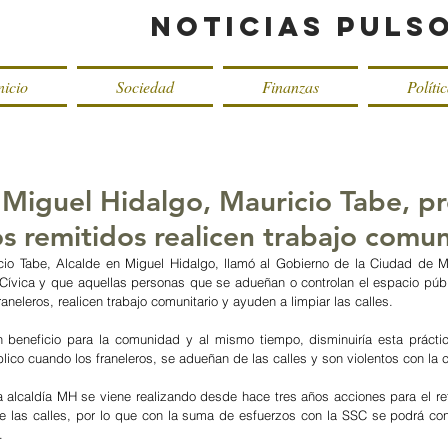
Noticias Puls
nicio
Sociedad
Finanzas
Políti
e Miguel Hidalgo, Mauricio Tabe, 
s remitidos realicen trabajo comun
cio Tabe, Alcalde en Miguel Hidalgo, llamó al Gobierno de la Ciudad de M
 Cívica y que aquellas personas que se adueñan o controlan el espacio públ
franeleros, realicen trabajo comunitario y ayuden a limpiar las calles.
un beneficio para la comunidad y al mismo tiempo, disminuiría esta prácti
blico cuando los franeleros, se adueñan de las calles y son violentos con la 
 alcaldía MH se viene realizando desde hace tres años acciones para el reti
 las calles, por lo que con la suma de esfuerzos con la SSC se podrá cont
.