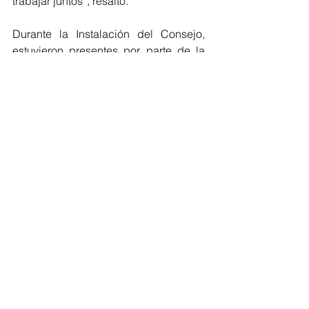
trabajar juntos”, resaltó.
Durante la Instalación del Consejo, 
estuvieron presentes por parte de la 
alcaldía Miguel Hidalgo, José 
Federico Piña Mendieta, Director 
Ejecutivo de Protección Civil y 
Resiliencia de la AMH; César Garrido, 
Director General de Gobierno y 
Asuntos Jurídicos; Eva Martínez 
Carbajal, Directora General de 
Administración, así como Nina 
Hermosillo. - Directora General de 
Obras, además de especialistas en 
Protección Civil.