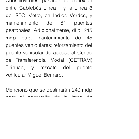
Constituyentes; pasarela de conexión 
entre Cablebús Línea 1 y la Línea 3 
del STC Metro, en Indios Verdes; y 
mantenimiento de 61 puentes 
peatonales. Adicionalmente, dijo, 245 
mdp para mantenimiento de 45 
puentes vehiculares; reforzamiento del 
puente vehicular de acceso al Centro 
de Transferencia Modal (CETRAM) 
Tláhuac; y rescate del puente 
vehicular Miguel Bernard.
Mencionó que se destinarán 240 mdp 
para el desarrollo de la línea de 
Trolebús Aztecas, que recorrerá de 
Tasqueña a Perisur y tendrá una 
longitud de 7.3 kilómetros con 15 
estaciones. Añadió que se invertirán 
150 mdp para el mantenimiento del 