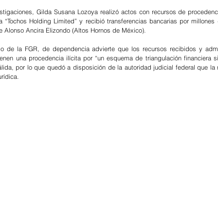
stigaciones, Gilda Susana Lozoya realizó actos con recursos de procedencia
a “Tochos Holding Limited” y recibió transferencias bancarias por millones 
 Alonso Ancira Elizondo (Altos Hornos de México).
 de la FGR, de dependencia advierte que los recursos recibidos y admin
enen una procedencia ilícita por “un esquema de triangulación financiera sin
ida, por lo que quedó a disposición de la autoridad judicial federal que la r
rídica.