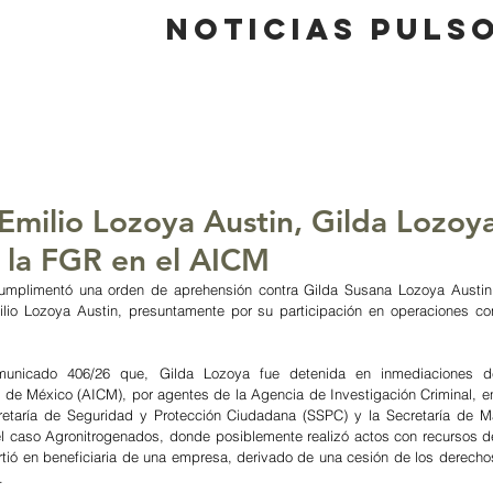
Noticias Puls
nicio
Sociedad
Finanzas
Políti
milio Lozoya Austin, Gilda Lozoya
 la FGR en el AICM
umplimentó una orden de aprehensión contra Gilda Susana Lozoya Austin,
lio Lozoya Austin, presuntamente por su participación en operaciones co
nicado 406/26 que, Gilda Lozoya fue detenida en inmediaciones del
d de México (AICM), por agentes de la Agencia de Investigación Criminal, en
etaría de Seguridad y Protección Ciudadana (SSPC) y la Secretaría de Ma
el caso Agronitrogenados, donde posiblemente realizó actos con recursos d
virtió en beneficiaria de una empresa, derivado de una cesión de los derecho
.