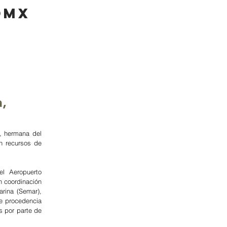
oMX
ca y más
Ocio y cultura
,
 hermana del 
n recursos de 
 Aeropuerto 
 coordinación 
rina (Semar), 
e procedencia 
s por parte de 