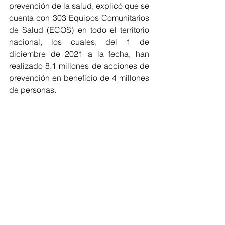
prevención de la salud, explicó que se 
cuenta con 303 Equipos Comunitarios 
de Salud (ECOS) en todo el territorio 
nacional, los cuales, del 1 de 
diciembre de 2021 a la fecha, han 
realizado 8.1 millones de acciones de 
prevención en beneficio de 4 millones 
de personas. 
Sobre el programa de vacunación, 
comentó que, de 1 de diciembre de 
2021 al 30 de septiembre de 2022, se 
han aplicado 2 millones de vacunas a 
derechohabientes para combatir la 
Hepatitis B, polio, Triple Viral, 
neumococo y Pentavalente. 
El presupuesto autorizado para el 
2022 fue de 396 mil 948 millones de 