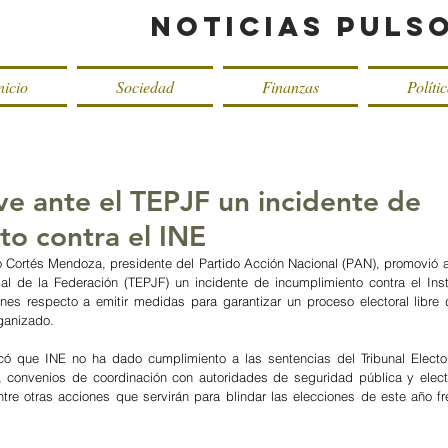
Noticias Puls
nicio
Sociedad
Finanzas
Políti
 ante el TEPJF un incidente de
to contra el INE
 Cortés Mendoza, presidente del Partido Acción Nacional (PAN), promovió ant
ial de la Federación (TEPJF) un incidente de incumplimiento contra el Insti
ones respecto a emitir medidas para garantizar un proceso electoral libre d
rganizado.
icó que INE no ha dado cumplimiento a las sentencias del Tribunal Electora
 convenios de coordinación con autoridades de seguridad pública y electo
entre otras acciones que servirán para blindar las elecciones de este año fr