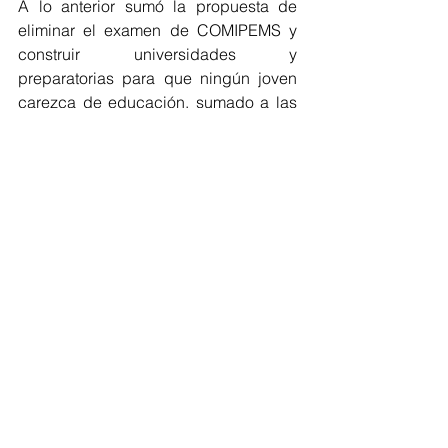
A lo anterior sumó la propuesta de 
eliminar el examen de COMIPEMS y 
construir universidades y 
preparatorias para que ningún joven 
carezca de educación, sumado a las 
becas para transporte a las y los 
universitarios.
Finalmente reitero que el gobierno que 
encabezará tendrá como prioridad el 
cuidado de la salud mental, los 
derechos y libertades.
"Las utopías, que vamos a construir 
son lo contrario a las sociedades 
neoliberales", concluyó.