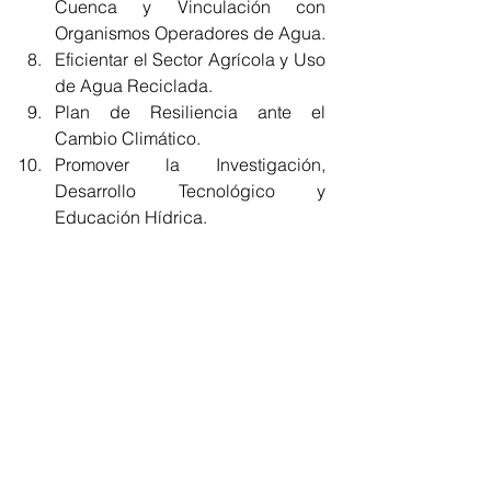
Cuenca y Vinculación con 
Organismos Operadores de Agua.
Eficientar el Sector Agrícola y Uso 
de Agua Reciclada.
Plan de Resiliencia ante el 
Cambio Climático.
Promover la Investigación, 
Desarrollo Tecnológico y 
Educación Hídrica.
Finalmente, los convocantes reiteraron 
el llamado a la iniciativa privada, 
academia y sociedad en general para 
asumir estos compromisos que 
abarcan desde la imperiosa 
necesidad de priorizar el agua en la 
agenda nacional, hasta el fomento de 
la investigación, el desarrollo 
tecnológico y la educación hídrica, 