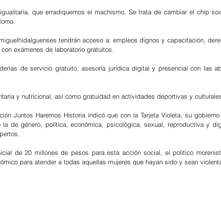
gualitaria, que erradiquemos el machismo. Se trata de cambiar el chip soci
Romo. 
as miguelhidalguenses tendrán acceso a: empleos dignos y capacitación, derec
 con exámenes de laboratorio gratuitos. 
rías de servicio gratuito, asesoría jurídica digital y presencial con las a
aria y nutricional, así como gratuidad en actividades deportivas y culturales
ión Juntos Haremos Historia indicó que con la Tarjeta Violeta, su gobierno e
 la de género, política, económica, psicológica, sexual, reproductiva y digi
pertos. 
nicial de 20 millones de pesos para esta acción social, el político morenist
ómico para atender a todas aquellas mujeres que hayan sido y sean violent