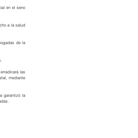
al en el seno 
ho a la salud 
bogadas de la 
. 
rradicará las 
tal, mediante 
a garantizó la 
adas.