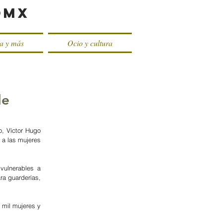
oMX
ca y más
Ocio y cultura
de
, Víctor Hugo 
a las mujeres 
ulnerables a 
ra guarderías, 
mil mujeres y 