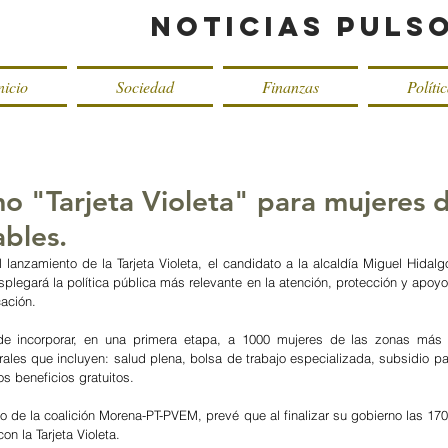
Noticias Puls
nicio
Sociedad
Finanzas
Políti
 "Tarjeta Violeta" para mujeres 
ables.
lanzamiento de la Tarjeta Violeta, el candidato a la alcaldía Miguel Hidalgo
legará la política pública más relevante en la atención, protección y apoyo 
cación. 
de incorporar, en una primera etapa, a 1000 mujeres de las zonas más v
rales que incluyen: salud plena, bolsa de trabajo especializada, subsidio pa
ros beneficios gratuitos. 
 de la coalición Morena-PT-PVEM, prevé que al finalizar su gobierno las 170 
n la Tarjeta Violeta.