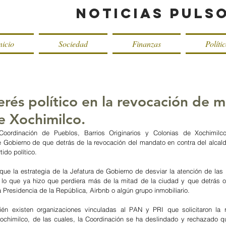
Noticias Puls
nicio
Sociedad
Finanzas
Políti
erés político en la revocación de 
e Xochimilco.
ordinación de Pueblos, Barrios Originarios y Colonias de Xochimilco
e Gobierno de que detrás de la revocación del mandato en contra del alcald
ido político. 
que la estrategia de la Jefatura de Gobierno de desviar la atención de las 
s lo que ya hizo que perdiera más de la mitad de la ciudad y que detrás o
 Presidencia de la República, Airbnb o algún grupo inmobiliario. 
én existen organizaciones vinculadas al PAN y PRI que solicitaron la r
ochimilco, de las cuales, la Coordinación se ha deslindado y rechazado qu