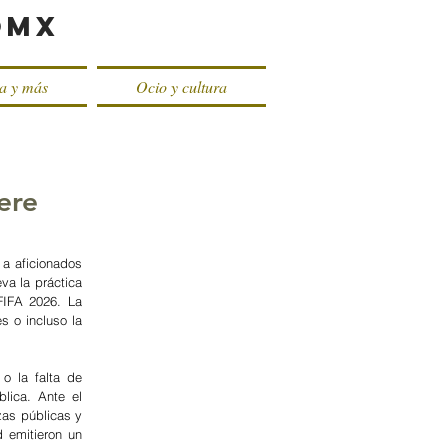
oMX
ca y más
Ocio y cultura
ere
a aficionados 
va la práctica 
IFA 2026. La 
 o incluso la 
 la falta de 
ica. Ante el 
as públicas y 
 emitieron un 