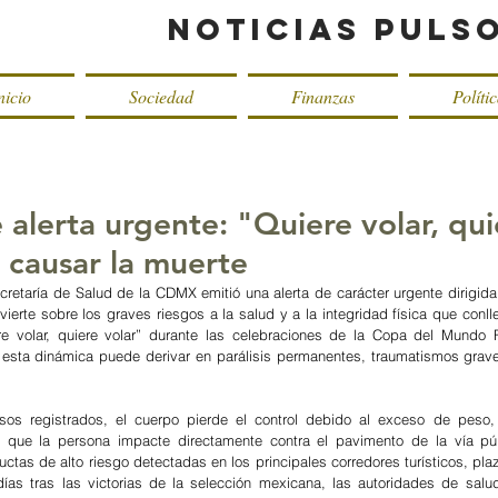
Noticias Puls
nicio
Sociedad
Finanzas
Políti
alerta urgente: "Quiere volar, qui
 causar la muerte
cretaría de Salud de la CDMX emitió una alerta de carácter urgente dirigida 
vierte sobre los graves riesgos a la salud y a la integridad física que conlle
e volar, quiere volar” durante las celebraciones de la Copa del Mundo F
esta dinámica puede derivar en parálisis permanentes, traumatismos graves
os registrados, el cuerpo pierde el control debido al exceso de peso, o
 que la persona impacte directamente contra el pavimento de la vía públ
tas de alto riesgo detectadas en los principales corredores turísticos, plaz
ías tras las victorias de la selección mexicana, las autoridades de salud