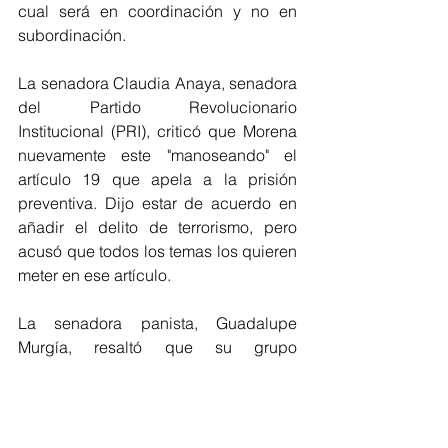
cual será en coordinación y no en 
subordinación. 
La senadora Claudia Anaya, senadora 
del Partido Revolucionario 
Institucional (PRI), criticó que Morena 
nuevamente este "manoseando" el 
artículo 19 que apela a la prisión 
preventiva. Dijo estar de acuerdo en 
añadir el delito de terrorismo, pero 
acusó que todos los temas los quieren 
meter en ese artículo.
La senadora panista, Guadalupe 
Murgía, resaltó que su grupo 
parlamentario votará a favor,  sin 
embargo, consideró que la soberanía 
nacional ya está garantizada en la 
CPEUM por lo que dijo que es una 