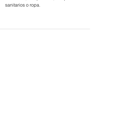
sanitarios o ropa.
Comentarios
Escribir un comentario...
Derechos Reservados