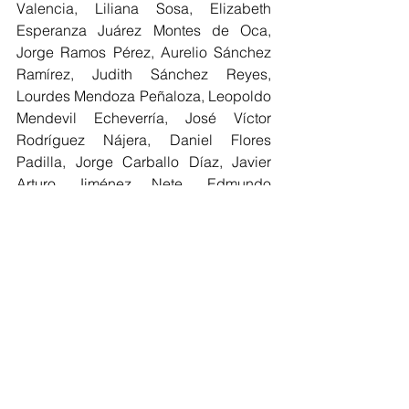
Valencia, Liliana Sosa, Elizabeth 
Esperanza Juárez Montes de Oca, 
Jorge Ramos Pérez, Aurelio Sánchez 
Ramírez, Judith Sánchez Reyes, 
Lourdes Mendoza Peñaloza, Leopoldo 
Mendevil Echeverría, José Víctor 
Rodríguez Nájera, Daniel Flores 
Padilla, Jorge Carballo Díaz, Javier 
Arturo Jiménez Nete, Edmundo 
Perfecto Olivares Alcalá, Fernanda 
Tapia Canovi, Gloria Lara, Angélica 
Cruz Aguilar  y Eduardo Blancas.