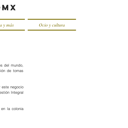
oMX
ca y más
Ocio y cultura
s del mundo, 
ión de tomas 
 este negocio 
tión Integral 
en la colonia 