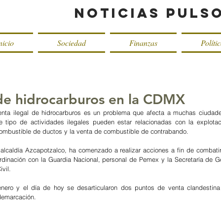
Noticias Puls
nicio
Sociedad
Finanzas
Políti
 de hidrocarburos en la CDMX
enta ilegal de hidrocarburos es un problema que afecta a muchas ciudade
 tipo de actividades ilegales pueden estar relacionadas con la explotac
combustible de ductos y la venta de combustible de contrabando.
 alcaldía Azcapotzalco, ha comenzado a realizar acciones a fin de combatir
dinación con la Guardia Nacional, personal de Pemex y la Secretaría de Ges
vil.
 enero y el día de hoy se desarticularon dos puntos de venta clandestina 
 demarcación.