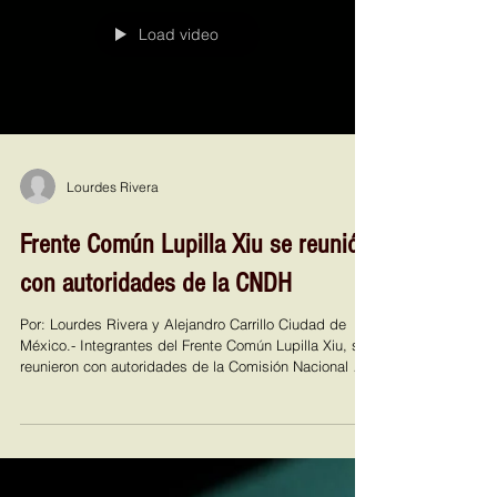
claro porque después de esta reunión van a empezar
a tirarle con todo porque ya estoy en un partido
político, ya quiero sacar un hueso de lo que estoy
haciendo, quiero que sepan que
Load video
Lourdes Rivera
Frente Común Lupilla Xiu se reunió
con autoridades de la CNDH
Por: Lourdes Rivera y Alejandro Carrillo Ciudad de
México.- Integrantes del Frente Común Lupilla Xiu, se
reunieron con autoridades de la Comisión Nacional de
los Derechos Humanos (CNDH), en la Plaza