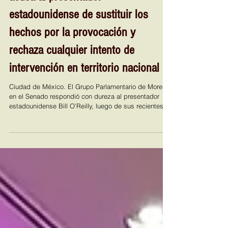
acusa al presentador
estadounidense de sustituir los
hechos por la provocación y
rechaza cualquier intento de
intervención en territorio nacional
Ciudad de México. El Grupo Parlamentario de Morena
en el Senado respondió con dureza al presentador
estadounidense Bill O’Reilly, luego de sus recientes
señalamientos contra México y la presidenta Claudia
Sheinbaum Pardo, y advirtió que la relación con
Estados Unidos debe sustentarse en cooperación
entre gobiernos, pero nunca en subordinación ni
amenazas contra la soberanía nacional. A través de
una respuesta abierta, los senadores de Morena
cuestionaron lo que calificaron