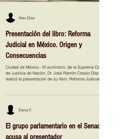
Alex Díaz
Presentación del libro: Reforma
Judicial en México. Origen y
Consecuencias
Ciudad de México.- El exminstro, de la Suprema Corte
de Justicia de Nación, Dr. José Ramón Cossío Díaz
realizó la presentación de su libro: Reforma Judicial
en México, Origen y Consecuencias, de la Editorial
Trillas, en las instalaciones del auditorio del teatro del
Institito Nacional de Estudios Sindicales y de
Administración Pública de la Federación de Sindicatos
de Trabajadores al Servicio del Estado (INESAP-
Elena F.
FSTSE), desde una perspectiva académica. Cossío
Díaz, en este ej
El grupo parlamentario en el Senado