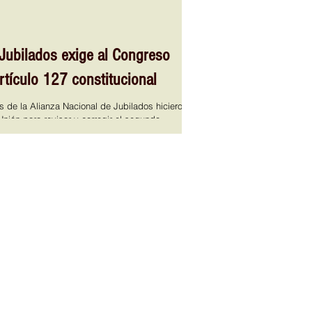
 Jubilados exige al Congreso
artículo 127 constitucional
s de la Alianza Nacional de Jubilados hicieron
nión para revisar y corregir el segundo
tículo 127 constitucional, al considerar que genera
 derechos adquiridos de trabajadores jubilados.
a realizada en el marco de su Asamblea
 de la organización señaló que la agrupación se