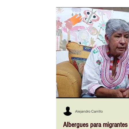
México, el maíz. Del 8 al 16 de agosto,
productos hechos a base de maíz, un 
tradición, siendo la base de la alimen
preparados en distintas variedades y 
Alejandro Carrillo
Albergues para migrantes