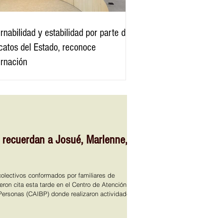
rnabilidad y estabilidad por parte de
icatos del Estado, reconoce
rnación
 recuerdan a Josué, Marlenne,
olectivos conformados por familiares de
ron cita esta tarde en el Centro de Atención
Personas (CAIBP) donde realizaron actividades
emembranza hacia sus seres queridos, ante una
zación. Entre los colectivos estaban fueron Voces