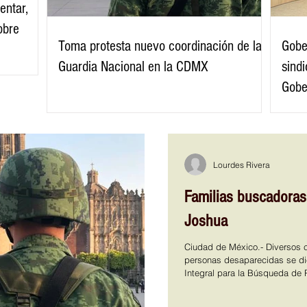
entar,
obre
Toma protesta nuevo coordinación de la
Gobe
Guardia Nacional en la CDMX
sind
Gobe
Lourdes Rivera
Familias buscadoras
Joshua
Ciudad de México.- Diversos c
personas desaparecidas se die
Integral para la Búsqueda de 
culturales como símbolo de r
lucha incansable por su locali