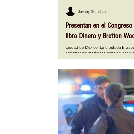
Jovany González
Presentan en el Congreso 
libro Dinero y Bretton Wo
Ciudad de México. La diputada Elizab
parlamentos modernos también debe ser
espacio de ideas. La obra de la autora,
sobre el futuro de la economía mundia
fue sede de la presentación del libro D
inversionista y empresaria Marie Accog
diputada Elizabeth Mateos He