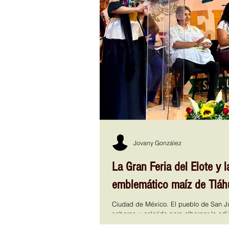
Jovany González
La Gran Feria del Elote y l
emblemático maíz de Tláh
Ciudad de México. El pueblo de San Ju
sabores y colorido para albergar la edic
Tortilla 2026, rindiendo culto a uno d