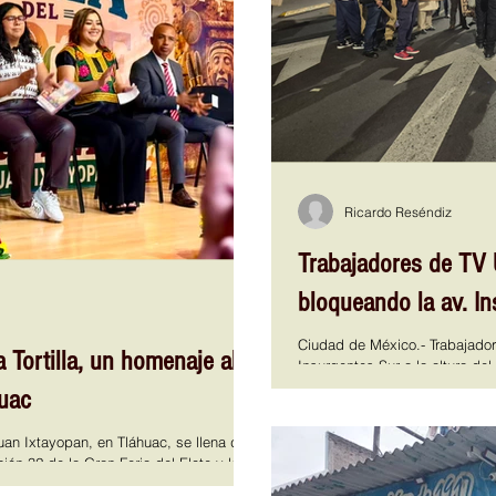
Ricardo Reséndiz
Trabajadores de TV
bloqueando la av. I
Ciudad de México.- Trabajado
a Tortilla, un homenaje al
Insurgentes Sur a la altura del
medida de presión para que sea
uac
esta televisora, quienes permi
personal que no tienen la ca
an Ixtayopan, en Tláhuac, se llena de
además de malos manejos en l
ión 32 de la Gran Feria del Elote y la
parte de la máxima casa de es
e los productos emblemáticos de nuestro