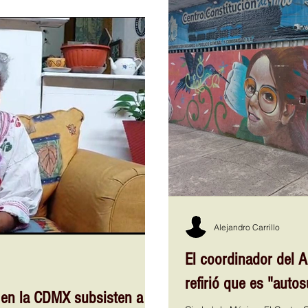
 los visitantes podrán degustar
elemento emblemático, de gran
tación en los hogares mexicanos,
eng
Alejandro Carrillo
El coordinador del 
refirió que es "auto
 en la CDMX subsisten a