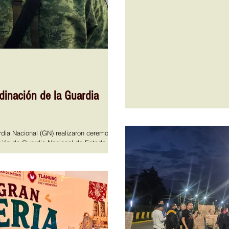
de la Ausencia; Luxiérnagas;
Corazones. Al grito de ¡por qu
dinación de la Guardia
ia Nacional (GN) realizaron ceremonia
visión de Guardia Nacional de Estado
 que el General de Brigada, Juan
omó posesión al cargo de Coordinador
n la Ciudad de México; el evento oficial
Base CONTEL de la GN, ubicada en la