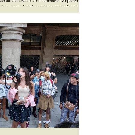
nstitución de 1917 en la alcaldía Iztapalapa, se
"autosustentable", que recibe migrantes en la
l coordinador de este espacio, menciona que el
 ha disminuido en comparación con años
nto de las políticas migratorias en Estados
ión del presidente Donald Trump. Muchas
r regresar