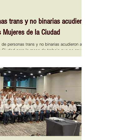
as trans y no binarias acudieron
as Mujeres de la Ciudad
 de personas trans y no binarias acudieron a la
la Ciudad para la mesa de trabajo que se anunció
italino. Victoria Sámano directora
reitero las demandas por justicia, acuso que
nal cuando estaban en plantón en la Secretaría
esionadas dos de sus compañeras, una con