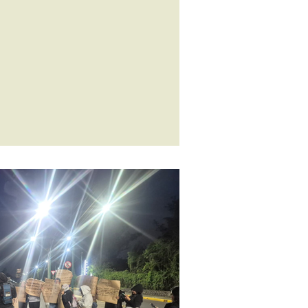
 Hasta Encontrarles CDMX; Mariposas Buscando
é le