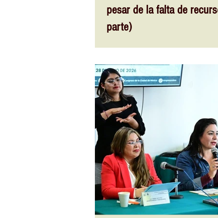
pesar de la falta de recur
parte)
Ciudad de México.- En la alcaldía Álv
Apoyo a Mujeres, Niñas y Niños víctim
cargo de Beatriz Fuentes, quien coment
Ciudad de México cambió de manera im
puesto a prueba la capacidad de atenc
organizaciones civiles solidarias. La capital del país se convirtió en un punto
de concentración de personas migrant