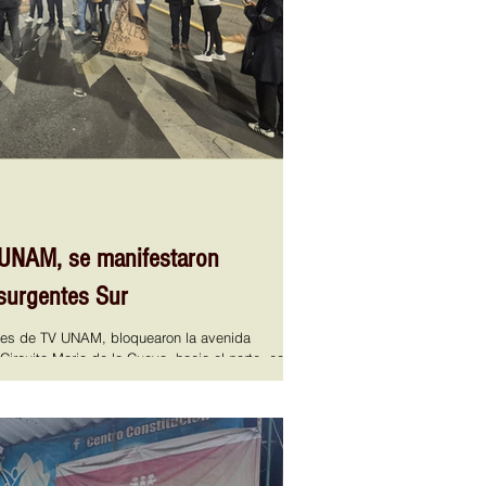
 UNAM, se manifestaron
nsurgentes Sur
res de TV UNAM, bloquearon la avenida
 Circuito Mario de la Cueva, hacia el norte, como
 destituido el Director y la Jefa de servicios de
ten la usurpación de labores por parte de
pacidad para desempeñar algunos puestos,
os recursos asignados a esta televisora por
tudios. El