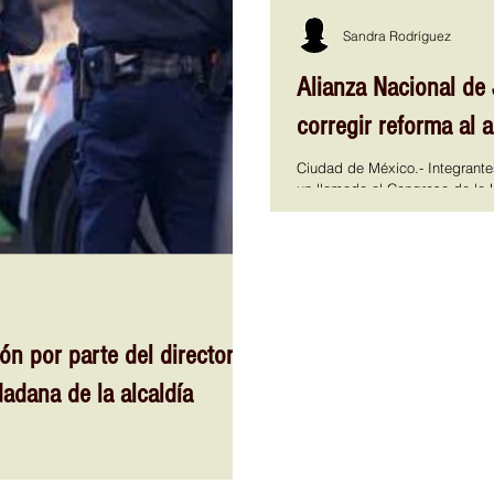
Sandra Rodríguez
Alianza Nacional de
corregir reforma al 
Ciudad de México.- Integrante
un llamado al Congreso de la U
transitorio de la reforma al ar
efectos retroactivos y vulnera
Durante conferencia de prens
Nacional, Antonio Vega vocero
encuentra fortalecida y organ
ón por parte del director
adana de la alcaldía
 extorsión por parte de franeleros