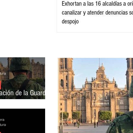
Exhortan a las 16 alcaldías a ori
canalizar y atender denuncias s
despojo
tura
rotesta nuevo
ación de la Guardia
al en la CDMX
era
tura