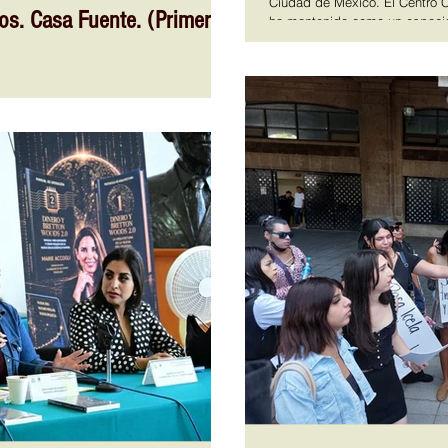
Ciudad de México. El Centro Co
sos. Casa Fuente. (Primera
ha mantenido como un espacio 
Ciudad de México. Jesús es e
flujo migratorio en la Ciudad
anteriores, tras el endurecimie
aro Obregón, se ubica Casa Fuente de
Unidos durante la administrac
as de violencia, un espacio que está a
personas migrantes optaron po
a que la dinámica migratoria en la
portante en los últimos años, se ha
ión de los albergues y de las