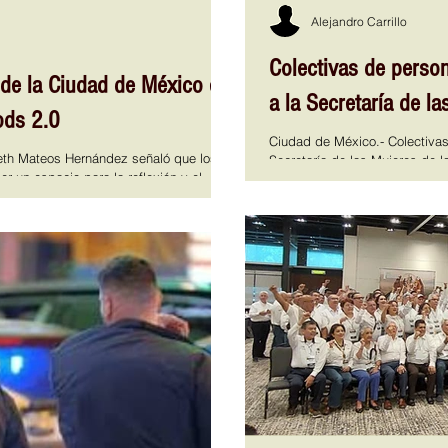
Alejandro Carrillo
Colectivas de person
de la Ciudad de México el
a la Secretaría de l
ods 2.0
Ciudad de México.- Colectivas
eth Mateos Hernández señaló que los
Secretaría de las Mujeres de 
 un espacio para la reflexión y el
con autoridades Federales y del gobierno cap
 Marie Accogli plantea una reflexión
de LLECA Escuchando la Calle 
l. El Congreso de la Ciudad de México
represión de la Guardia Nacio
inero y Bretton Woods 2.0, escrito por la
de Gobernación, resultaron l
li, en un encuentro encabezado por la
fractura y la otra con un