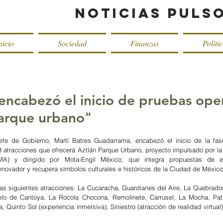
Noticias Puls
nicio
Sociedad
Finanzas
Políti
 encabezó el inicio de pruebas ope
arque urbano"
Jefe de Gobierno, Martí Batres Guadarrama, encabezó el inicio de la fas
3 atracciones que ofrecerá Aztlán Parque Urbano, proyecto impulsado por la S
) y dirigido por Mota-Engil México, que integra propuestas de entr
innovador y recupera símbolos culturales e históricos de la Ciudad de México
s siguientes atracciones: La Cucaracha, Guardianes del Aire, La Quebradora
lo de Cantoya, La Rocola Chocona, Remolinete, Carrusel, La Mocha, Pata
, Quinto Sol (experiencia inmersiva), Siniestro (atracción de realidad virtual)