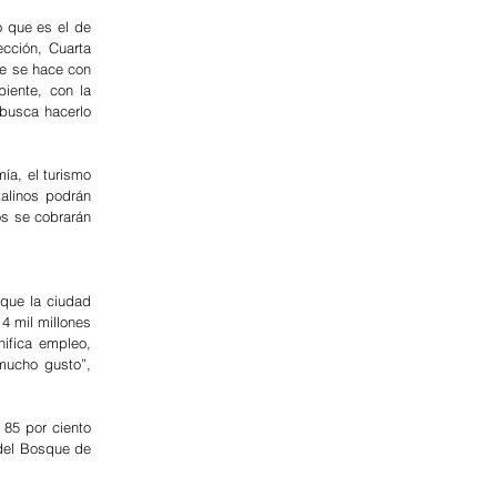
 que es el de 
cción, Cuarta 
e se hace con 
ente, con la 
busca hacerlo 
a, el turismo 
alinos podrán 
os se cobrarán 
que la ciudad 
 mil millones 
ifica empleo, 
mucho gusto”, 
5 por ciento 
del Bosque de 