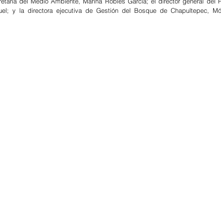
retaria del Medio Ambiente, Marina Robles García; el director general del 
uel; y la directora ejecutiva de Gestión del Bosque de Chapultepec, Mó