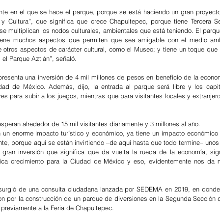
nte en el que se hace el parque, porque se está haciendo un gran proyecto
 y Cultura”, que significa que crece Chapultepec, porque tiene Tercera Se
se multiplican los nodos culturales, ambientales que está teniendo. El parqu
 tiene muchos aspectos que permiten que sea amigable con el medio ambi
ne otros aspectos de carácter cultural, como el Museo; y tiene un toque que 
el Parque Aztlán”, señaló.
resenta una inversión de 4 mil millones de pesos en beneficio de la economí
dad de México. Además, dijo, la entrada al parque será libre y los capit
ares para subir a los juegos, mientras que para visitantes locales y extranjer
peran alrededor de 15 mil visitantes diariamente y 3 millones al año.
n un enorme impacto turístico y económico, ya tiene un impacto económico 
te, porque aquí se están invirtiendo –de aquí hasta que todo termine– unos 4
gran inversión que significa que da vuelta la rueda de la economía, sign
ifica crecimiento para la Ciudad de México y eso, evidentemente nos da 
surgió de una consulta ciudadana lanzada por SEDEMA en 2019, en donde 8
ron por la construcción de un parque de diversiones en la Segunda Sección 
previamente a la Feria de Chapultepec.