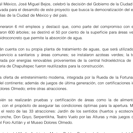
il México, José Miguel Bejos, celebró la decisión del Gobierno de la Ciudad
rivada para el desarrollo de este proyecto que busca la democratización del e
lias de la Ciudad de México y del país.
eneraron 6 mil empleos y destacó que, como parte del compromiso con el
ron 600 árboles; se destinó el 50 por ciento de la superficie para áreas ve
hidroconcreto que permite la absorción de agua. 
n cuenta con su propia planta de tratamiento de aguas, que será utilizada 
ervicio a sanitarios y áreas comunes; se instalaron azoteas verdes; la to
trada por energías renovables provenientes de la central hidroeléctrica de 
eria de Chapultepec fueron reutilizados para la construcción. 
 oferta de entretenimiento moderna, integrada por la Rueda de la Fortuna 
l continente; además de juegos de última generación, con certificaciones in
lores Olmedo; entre otras atracciones.
én se realizarán pruebas y certificación de áreas como la de aliment
s, con el propósito de asegurar las condiciones óptimas para la apertura. Mi
l resto de las 33 atracciones: Jardín de los sentidos (huertos y ecotecno
onche, Don Goyo, Serpentikha, Teatro Vuelo por las Alturas y más juegos d
 el Foro Aztlán y el Museo Dolores Olmedo. 