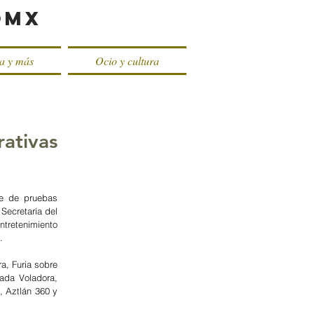
oMX
ca y más
Ocio y cultura
rativas
e de pruebas 
ecretaría del 
etenimiento 
.
, Furia sobre 
da Voladora, 
, Aztlán 360 y 