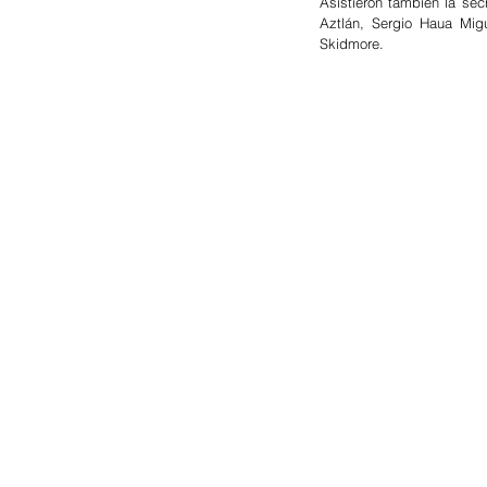
Asistieron también la sec
Aztlán, Sergio Haua Mig
Skidmore.