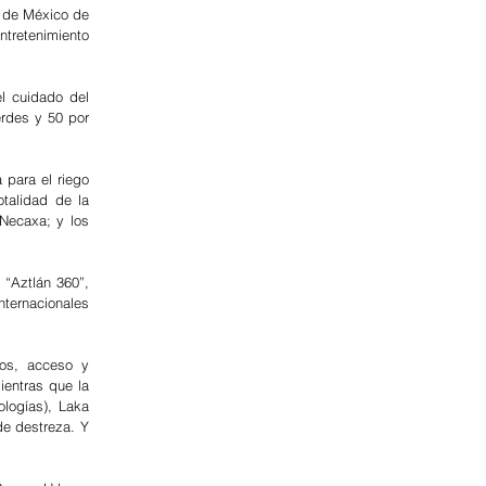
 de México de 
ntretenimiento 
 cuidado del 
rdes y 50 por 
para el riego 
talidad de la 
Necaxa; y los 
“Aztlán 360”, 
ternacionales 
os, acceso y 
entras que la 
logías), Laka 
e destreza. Y 