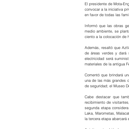
El presidente de Mota-Eng
convocar a la iniciativa p
en favor de todas las fami
Informó que las obras g
medio ambiente, se planta
ciento a la colocación de 
Además, resaltó que Aztlá
de áreas verdes y dará s
electricidad será suminis
materiales de la antigua F
Comentó que brindará una
una de las más grandes de
de seguridad; el Museo Do
Cabe destacar que tambi
recibimiento de visitante
segunda etapa considera e
Laka, Marometas, Malacat
la tercera etapa abarcará