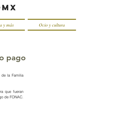
oMX
ca y más
Ocio y cultura
no pago
de la Familia 
a que fueran 
pago de FONAC.